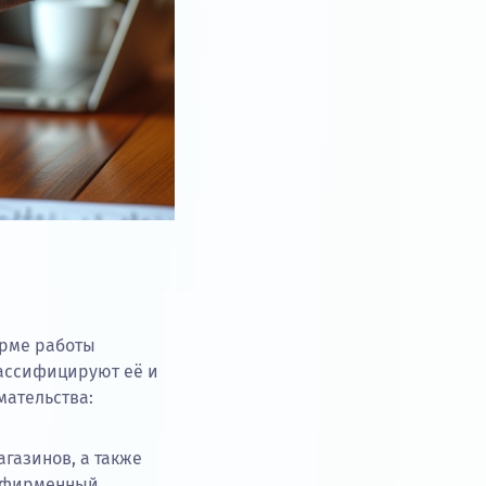
орме работы
ассифицируют её и
мательства:
газинов, а также
ь фирменный