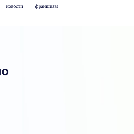
новости
франшизы
но