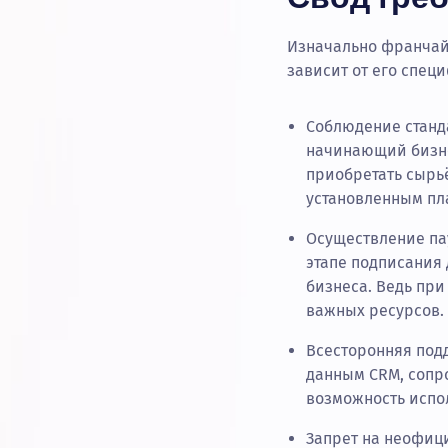
Изначально франчай
зависит от его спец
Соблюдение станд
начинающий бизне
приобретать сырь
установленным пл
Осуществление пау
этапе подписания 
бизнеса. Ведь пр
важных ресурсов
Всесторонняя подд
данным CRM, сопр
возможность испо
Запрет на неофици