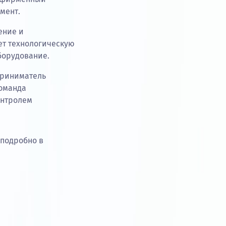
мент.
ение и
ет технологическую
борудование.
приниматель
Команда
онтролем
 подробно в