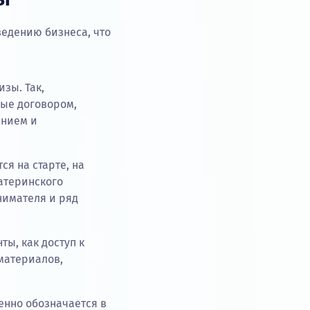
едению бизнеса, что
зы. Так,
ные договором,
ением и
ся на старте, на
атеринского
нимателя и ряд
ты, как доступ к
материалов,
енно обозначается в