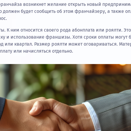
 франчайза возникнет желание открыть новый предпринима
 должен будет сообщить об этом франчайзеру, а также оп
ос.
ы. К ним относится своего рода абонплата или роялти. Э
ку и использование франшизы. Хотя сроки оплаты могут б
од или квартал. Размер роялти может оговариваться. Мат
оплату или начисляться отдельно.