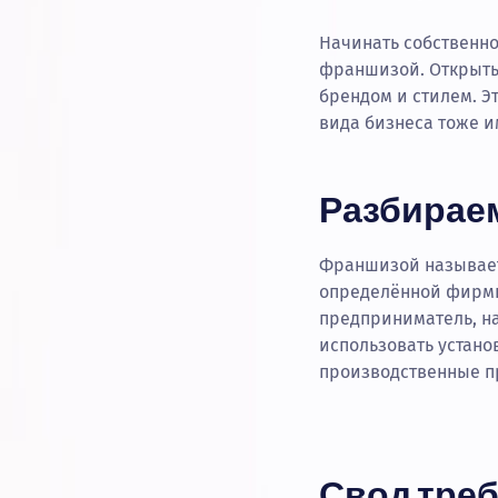
Начинать собственно
франшизой. Открыть 
брендом и стилем. Э
вида бизнеса тоже и
Разбирае
Франшизой называет
определённой фирмы,
предприниматель, на
использовать устано
производственные п
Свод тре