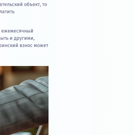
тельский объект, то
латить
то ежемесячный
ыть и другими,
еринский взнос может