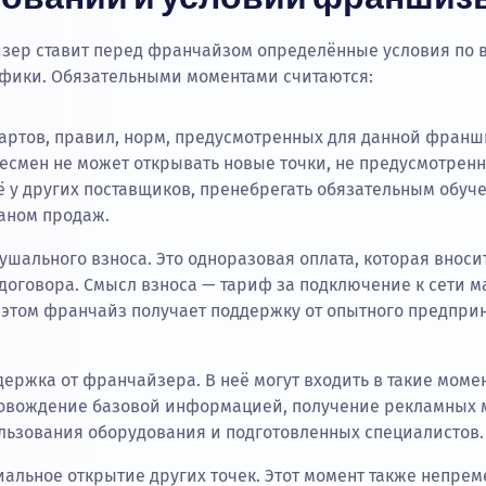
зер ставит перед франчайзом определённые условия по в
ифики. Обязательными моментами считаются:
артов, правил, норм, предусмотренных для данной франши
смен не может открывать новые точки, не предусмотрен
ё у других поставщиков, пренебрегать обязательным обуч
аном продаж.
шального взноса. Это одноразовая оплата, которая вносит
договора. Смысл взноса — тариф за подключение к сети м
и этом франчайз получает поддержку от опытного предпри
.
ержка от франчайзера. В неё могут входить в такие момен
овождение базовой информацией, получение рекламных 
льзования оборудования и подготовленных специалистов.
альное открытие других точек. Этот момент также непрем