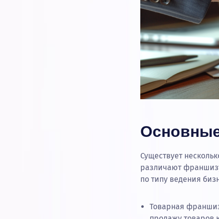
Основные
Существует нескольк
различают франшизу
по типу ведения биз
Товарная франшиза
продажу товаров 