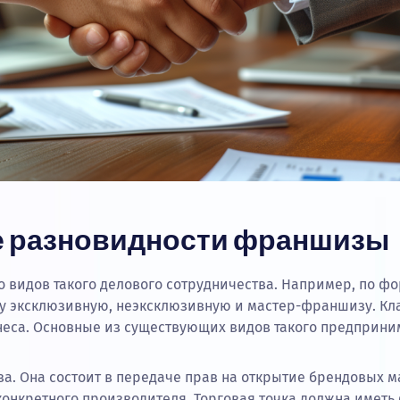
 разновидности франшизы
о видов такого делового сотрудничества. Например, по ф
 эксклюзивную, неэксклюзивную и мастер-франшизу. Кл
неса. Основные из существующих видов такого предприни
. Она состоит в передаче прав на открытие брендовых ма
конкретного производителя. Торговая точка должна имет